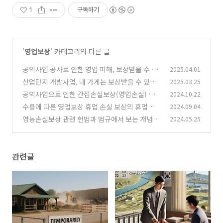
1
구독하기
'
영업보상
' 카테고리의 다른 글
공익사업 공사로 인한 영업 피해, 보상받을 수 있
2025.04.01
을까?
산업단지 개발사업, 내 가게는 보상받을 수 있는
2025.03.25
(1)
시점 기준은?
공익사업으로 인한 간접손실보상(영업손실) 보
2024.10.22
(0)
상 판례
수용에 따른 영업보상 휴업 손실 보상의 휴업기간
2024.09.04
(1)
은?
영농손실보상 관련 헌법과 법규에서 보는 개념 정
2024.05.25
(0)
리 판례
(2)
관련글