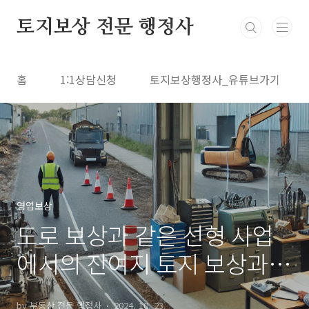
본문 바로가기
토지보상 전문 행정사
홈
1:1상담신청
토지보상행정사_유튜브가기
영업보상
도로 보상과 같은 선형 사업
에서의 잔여지 토지 보상과
영업권 보상
by 부동산 전문 행정사
2024. 10. 23.