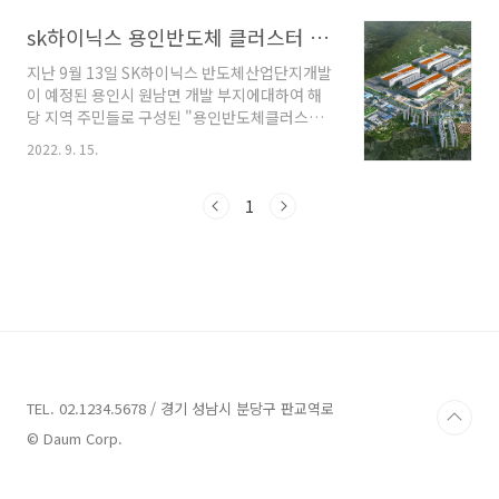
sk하이닉스 용인반도체 클러스터 관련 경기도 원삼면 주민들의 대책위 활동을 보고
지난 9월 13일 SK하이닉스 반도체산업단지개발
이 예정된 용인시 원남면 개발 부지에대하여 해
당 지역 주민들로 구성된 "용인반도체클러스터
연합비상대책위원회(이하 연합비대위 하고 함)
2022. 9. 15.
는 지방토지수용위원회에서의 수용재결 심의위
원회에 참석하여 수용재결의 부적절함을 주장했
다. 또 연합비대위 수용주민들은 심의위원회의
1
수용재결시 사유지 75% 확보 적용과 심의안건
에 대한 기각 또는 심의보류 결정을 강력히 요구
하였다 용인반도체 클러스터 사업은 당초 중앙토
지수용위원회에서 사업시행자로 하여금 원주민
들과 성실한 협의절차를 이행하여 75% 이상의
사유지 확보(취득)를 달성한 후 수용재결을 신청
하도록 할 것을 조건으로 하여 본 사업 진행에 동
의한것으로 알려 졌다. 사업시행사는 중앙토지수
용위원회 심의를 받기 위하여 사업개발동의서..
TEL. 02.1234.5678 / 경기 성남시 분당구 판교역로
© Daum Corp.