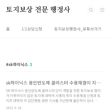
본문 바로가기
토지보상 전문 행정사
홈
1:1상담신청
토지보상행정사_유튜브가기
sk하이닉스
2
sk하이닉스 용인반도체 클러스터 수용재결이 지방토지수용위 통과
SK 하이닉스 용인반도체 클러스터 단지 개발을 위한 토지보상 협의
가 이루어지지 않은 토지에 대하여 시행자 측의 수용재결 신청과 토
지주 대책위 의 집단행동 관련 기사를 지난번에 올린적이 있다.
2022.09.15 - [보상일반] - sk하이닉스 용인반도체 클러스터 관련
2022. 9. 26.
경기도 원삼면 주민들의 대책위 활동을 보고