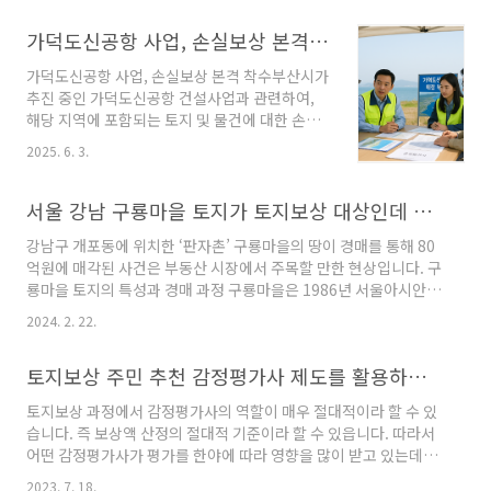
의 건축물, 수목 등 지장물에 대한 조사가 늦어지
면서 전체 사업 일정에도 차질이 발생하고 있다.
가덕도신공항 사업, 손실보상 본격 착수
사업 추진의 핵심인 토지보상이 미뤄질수록 주민
가덕도신공항 사업, 손실보상 본격 착수부산시가
들의 불안과 불만도 커지고 있는 실정이다. 목차
추진 중인 가덕도신공항 건설사업과 관련하여,
광범위한 지장물 조사, 일정 차질의 핵심 원인
해당 지역에 포함되는 토지 및 물건에 대한 손실
2023년 6월부터 시작된 지장물 조사는 여의도의
보상 협의를 6월 5일부터 본격적으로 시작한다.
3.4배에 달하는 면적을 가진 광명·시흥 지구에서
2025. 6. 3.
보상 대상은 사유지 668필지, 총 37만9,000㎡
20개월 이상 소요될 것으로 예상된다. 토지와 함
에 이른다. 이번 조치는 장기간 준비된 조사 및 평
께 각종 건물, 울타리, 수목 등을 하나하나 조사해
가 과정을 거쳐 감정평가가 완료된 후 시행되는
서울 강남 구룡마을 토지가 토지보상 대상인데 경매에서 80억에 낙찰?
야 하기 때문이다.이러한 조사 과정..
것으로, 사업 추진이 실질적 단계에 돌입했음을
강남구 개포동에 위치한 ‘판자촌’ 구룡마을의 땅이 경매를 통해 80
의미한다. 대규모 국책사업에서 보상 협의 착수
억원에 매각된 사건은 부동산 시장에서 주목할 만한 현상입니다. 구
는 사업 실행을 가시화하는 중대한 단계다. 정밀
룡마을 토지의 특성과 경매 과정 구룡마을은 1986년 서울아시안게
한 조사 과정과 주민 참여부산시는 2023년 12월
임과 1988년 서울올림픽을 위해 영세민들이 모여들면서 형성된 판
부터 약 5개월간 기본조사를 실시했으며, 이후 주
2024. 2. 22.
자촌입니다. 현재는 약 3600가구 이상의 대단지로 개발될 계획이
민 열람과 이의 신청 과정을 거쳐 보완 조치를 취
검토되고 있어, 이 토지의 미래 가치는 매우 높을 것으로 예상됩니
했다. 특히 지난해 8월에는 현장 확인을 통해 주
토지보상 주민 추천 감정평가사 제도를 활용하여 화성어천공공주택 지구 대책위원회가 어려운 일을 했습니다.
다. 이번 기사의 토지는 구룡마을 토지는 현재 대부분이 텃밭으로
민들의 입회 하에 토지·물건조서를 정비하였
이용되고 있다고 합니다.. 감정가는 100억 6590만원으로 책정되
다...
토지보상 과정에서 감정평가사의 역할이 매우 절대적이라 할 수 있
었지만 유찰을 거쳐 83%의 매각가율로 83억 8000만원에 낙찰되
습니다. 즉 보상액 산정의 절대적 기준이라 할 수 있읍니다. 따라서
었습니다. 감정 평가와 토지보상법의 영향 서울주택도시공사(SH)
어떤 감정평가사가 평가를 한야에 따라 영향을 많이 받고 있는데요,
에 따르면, 이 토지는 강제수용 방식에 따른 현금청산 대상이며,..
관련법에서는 시행사가 감정평가사를 지정하지만, 주민들도 평가
2023. 7. 18.