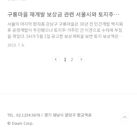
사를 추천하여 주민추천몫으로 감정평가사를 선임할 수 있습니다.
그러나 그 과정이 현장에서는 사실 매우 어려운 것이 현실 입니다.
구룡마을 재개발 보상금 관련 서울시와 토지주간 갈등 보도에 대한 사견
이번에 소개하는 뉴스 기사에서는 주민대책위가 열심히 활동해서
주민 추천 평가사를 추천했다는 기사 입니다. 사실 법에서 보장하는
서울의 마지막 판자총 강남구 구룡마을은 30년 전 민간개발 백지화
권리이므로 당연히 해야 할 일이지만 , 이런 것도 기사화가 될 정도
후 공영개발이 추진됐으나 토지주·거주민 간 이견으로 수차례 부침
로 큰일 이기는 합니다. 기사 요약 화성어천공공주택지구는 지난 5
을 겪었다. SH가 5월 1일 공고한 보상계획을 보면 토지 보상액은 감
월 26일부터 6월 14일까지의 보상계획공고에 이어 주민추천 감정
정평가법인 3인이 산정한 감정평가액의 산출평균치를 기준으로 한
평가사..
2023. 7. 6.
다. 서울시와 사업시행자 SH, 토지소유자가 각각 1인을 추천하는
형태다. (=> 토지주 추천 권한을 제대로 행사한 듯 하다) 보상 대상
1
2
토지는 485필지(소유자 등 이해관계인 546명), 거주시설 등 지장
물은 2224건(거주민 1107가구)으로, 서울시는 올해 10월 협의계
약·이주대책 공고 등의 후속 절차를 밟는다는 계획이다. 토지주 측
은 서울시가 SH공사를 100% 출자했기 때문에 사실상 두 기관의
입장이 같아 감정평가법인 구성이 토지주에게 불리..
TEL. 02.1234.5678 / 경기 성남시 분당구 판교역로
© Daum Corp.