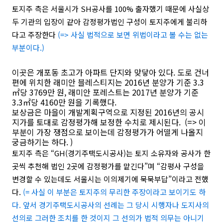
토지주 측은 서울시가 SH공사를 100% 출자했기 때문에 사실상
두 기관의 입장이 같아 감정평가법인 구성이 토지주에게 불리하
다고 주장한다
(=> 사실 법적으로 보면 위법이라고 볼 수는 없는
부분이다.)
이곳은 개포동 초고가 아파트 단지와 맞닿아 있다. 도로 건너
편에 위치한 래미안 블레스티지는 2016년 분양가 기준 3.3
㎡당 3769만 원, 래미안 포레스트는 2017년 분양가 기준
3.3㎡당 4160만 원을 기록했다.
보상금은 마을이 개발계획구역으로 지정된 2016년의 공시
지가를 토대로 감정평가해 보정한 수치로 제시된다.
(=> 이
부분이 가장 쟁점으로 보이는데 감정평가가 어떨게 나올지
궁금하기는 하다. )
토지주 측은 “GH(경기주택도시공사)는 토지 소유자와 공사가 한
곳씩 추천해 법인 2곳에 감정평가를 맡긴다”며 “감평사 구성을
변경할 수 있는데도 서울시는 이의제기에 묵묵부답”이라고 전했
다.
(= 사실 이 부분은 토지주의 무리한 주장이라고 보이기도 하
다. 앞서 경기주택도시공사의 선례는 그 당시 시행자나 도지사의
선의로 그러한 조치를 한 것이지 그 선의가 법적 의무는 아니기