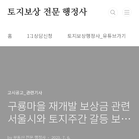
본문 바로가기
토지보상 전문 행정사
홈
1:1상담신청
토지보상행정사_유튜브가기
고시공고_관련기사
구룡마을 재개발 보상금 관련
서울시와 토지주간 갈등 보도
에 대한 사견
by 부동산 전문 행정사
2023. 7. 6.