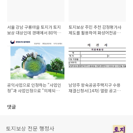
서울 강남 구룡마을 토지가 토지
토지보상 주민 추천 감정평가사
보상 대상인데 경매에서 80억에
제도를 활용하여 화성어천공공
낙찰?
주택 지구 대책위원회가 어려운
일을 했습니다.
공익사업으로 인정하는 "사업인
남양주 왕숙공공주택지구 수용
정"과 사업인정으로 "의제되는
재결신청서(14차) 열람 공고
공익사업 인허가" 과정의 하자
(9/15까지)
댓글
토지보상 전문 행정사