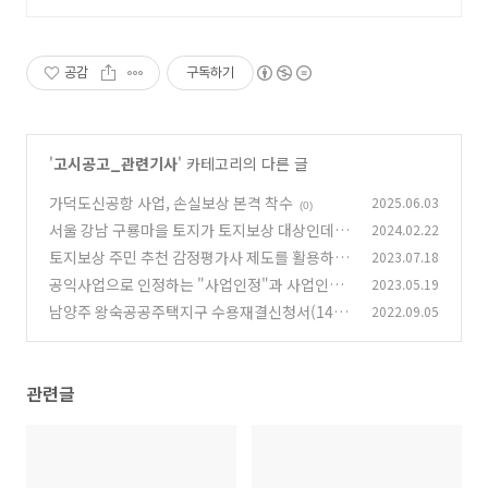
과
공감
구독하기
'
고시공고_관련기사
' 카테고리의 다른 글
가덕도신공항 사업, 손실보상 본격 착수
2025.06.03
(0)
서울 강남 구룡마을 토지가 토지보상 대상인데 경
2024.02.22
매에서 80억에 낙찰?
토지보상 주민 추천 감정평가사 제도를 활용하여
2023.07.18
(0)
화성어천공공주택 지구 대책위원회가 어려운 일
공익사업으로 인정하는 "사업인정"과 사업인정
2023.05.19
을 했습니다.
으로 "의제되는 공익사업 인허가" 과정의 하자
(0)
남양주 왕숙공공주택지구 수용재결신청서(14
2022.09.05
차) 열람 공고 (9/15까지)
(0)
(0)
관련글