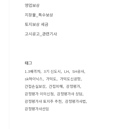
영업보상
지장물_특수보상
토지보상 세금
고시공고_관련기사
태그
1.3배격차
3기 신도시
LH
SH공사
sk하이닉스
가덕도
가덕도신공항
간접손실보상
간접피해
감정평가
감정평가 이의신청
감정평가사 상담
감정평가사 토지주 추천
감정평가사법
감정평가사선임