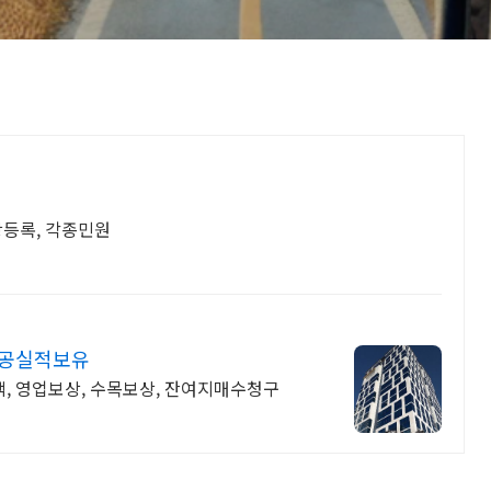
장등록, 각종민원
성공실적보유
, 영업보상, 수목보상, 잔여지매수청구