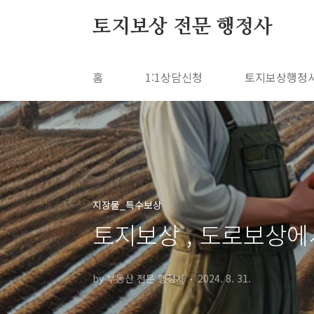
본문 바로가기
토지보상 전문 행정사
홈
1:1상담신청
토지보상행정
지장물_특수보상
토지보상 , 도로보상에
by 부동산 전문 행정사
2024. 8. 31.