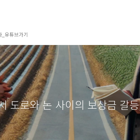
사_유튜브가기
서 도로와 논 사이의 보상금 갈등,